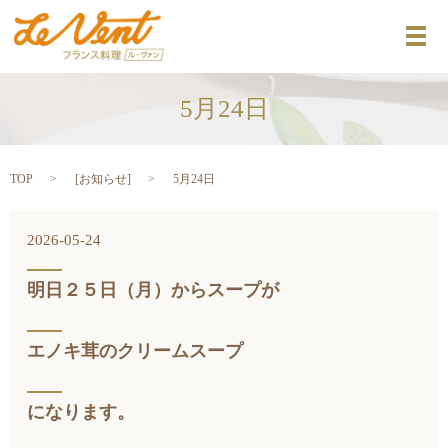
メ
5月24日
TOP
[
お知らせ
]
5月24日
2026-05-24
明日２５日（月）からスープが
エノキ茸のクリームスープ
になります。