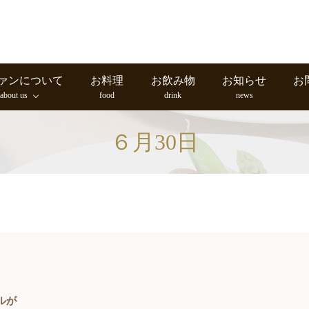
ァンについて
お料理
お飲み物
お知らせ
お
about us
food
drink
news
６月30日
ルが