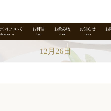
ァンについて
お料理
お飲み物
お知らせ
お
about us
food
drink
news
12月26日