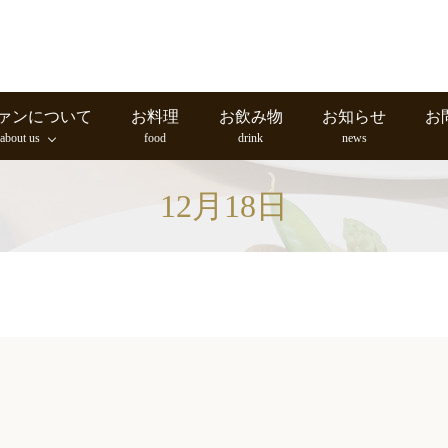
ァンについて
お料理
お飲み物
お知らせ
お
about us
food
drink
news
12月18日