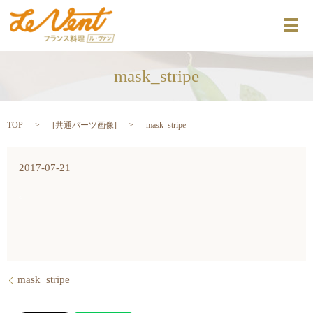
メ
mask_stripe
TOP
[
共通パーツ画像
]
mask_stripe
2017-07-21
mask_stripe