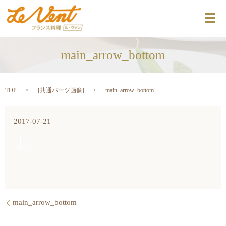
メ
main_arrow_bottom
TOP
[
共通パーツ画像
]
main_arrow_bottom
2017-07-21
main_arrow_bottom