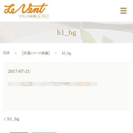
メ
h1_bg
TOP
[
共通パーツ画像
]
h1_bg
2017-07-21
h1_bg