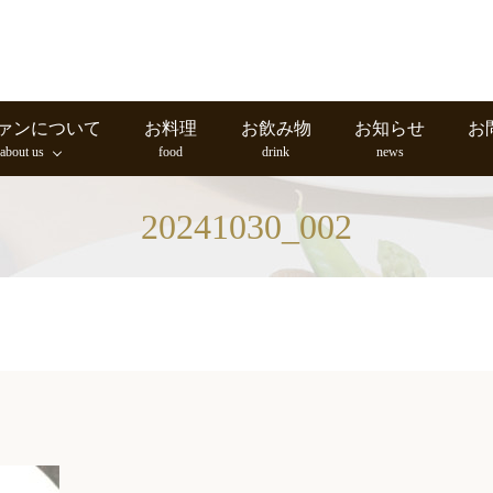
ァンについて
お料理
お飲み物
お知らせ
お
about us
food
drink
news
20241030_002