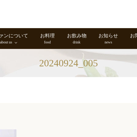
ァンについて
お料理
お飲み物
お知らせ
お
about us
food
drink
news
20240924_005