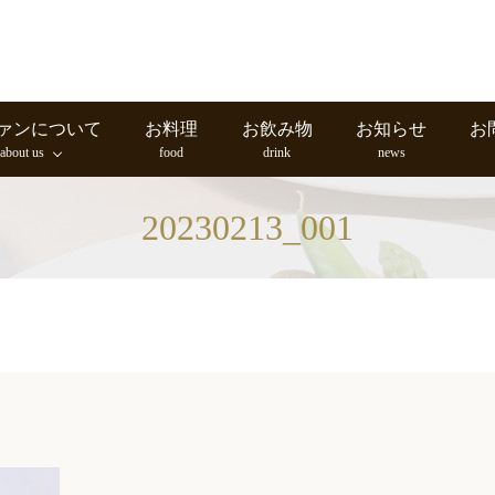
ァンについて
お料理
お飲み物
お知らせ
お
about us
food
drink
news
20230213_001