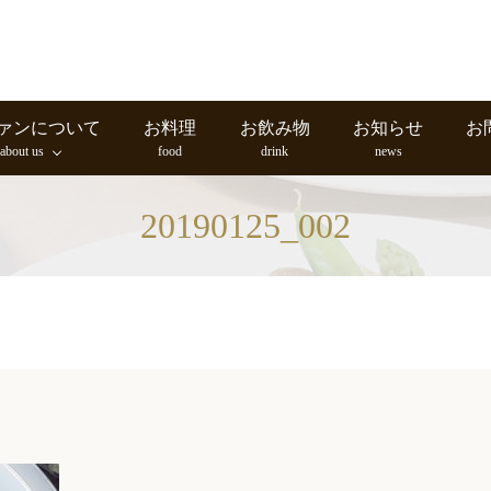
ァンについて
お料理
お飲み物
お知らせ
お
about us
food
drink
news
20190125_002