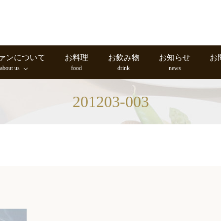
ァンについて
お料理
お飲み物
お知らせ
お
about us
food
drink
news
201203-003