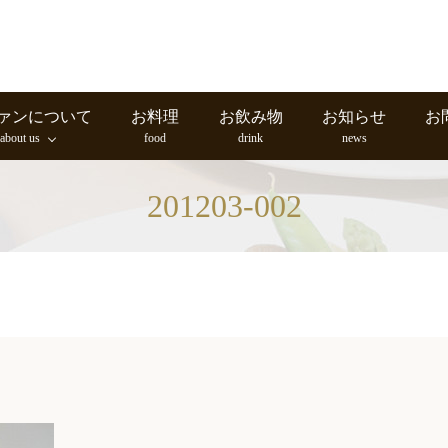
ァンについて
お料理
お飲み物
お知らせ
お
about us
food
drink
news
201203-002