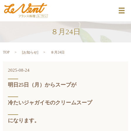
メ
８月24日
TOP
[
お知らせ
]
８月24日
2025-08-24
明日25日（
月）からスープが
冷たいジャガイモのクリームスープ
になります。