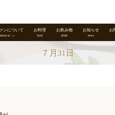
ァンについて
お料理
お飲み物
お知らせ
お
about us
food
drink
news
７月31日