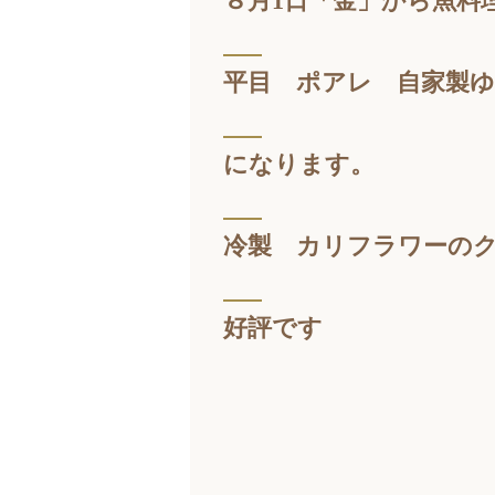
８月1日「金」から魚料
平目 ポアレ 自家製
になります。
冷製 カリフラワーの
好評です