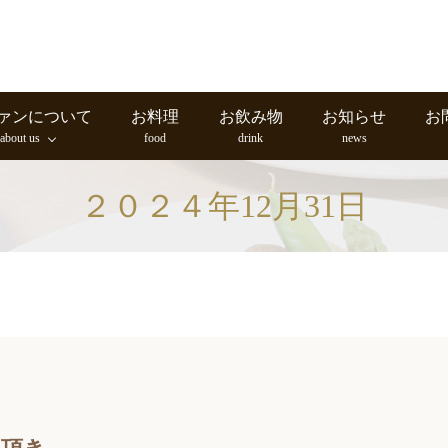
ァンについて
お料理
お飲み物
お知らせ
お
about us
food
drink
news
２０２４年12月31日