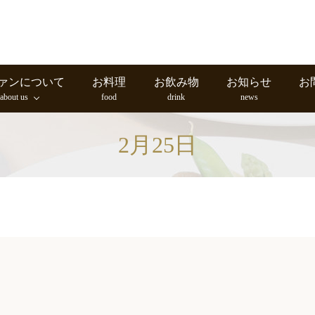
ァンについて
お料理
お飲み物
お知らせ
お
about us
food
drink
news
2月25日