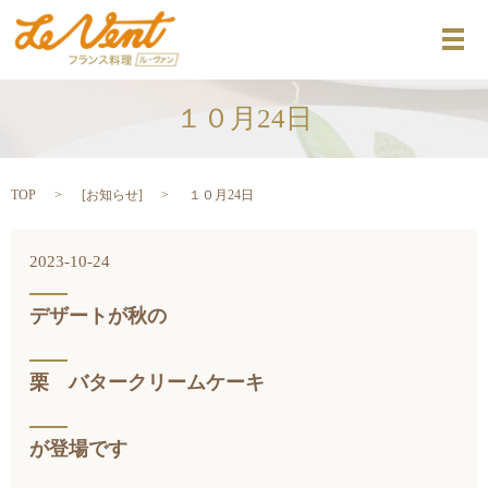
メ
１０月24日
TOP
[
お知らせ
]
１０月24日
2023-10-24
デザートが秋の
栗 バタークリームケーキ
が登場です