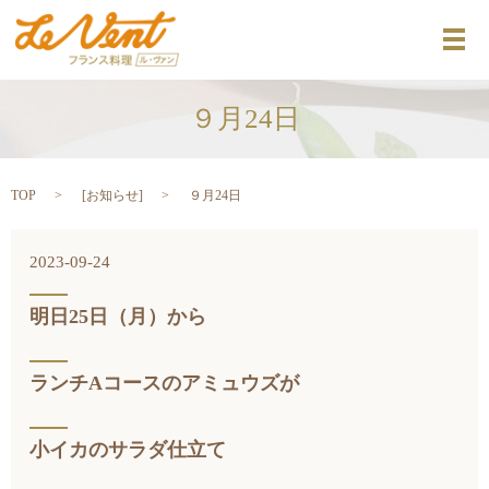
メ
９月24日
TOP
[
お知らせ
]
９月24日
2023-09-24
明日25日（月）から
ランチAコースのアミュウズが
小イカのサラダ仕立て