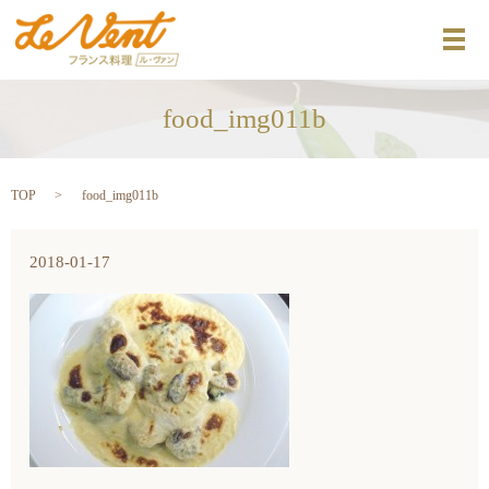
メ
food_img011b
TOP
food_img011b
2018-01-17