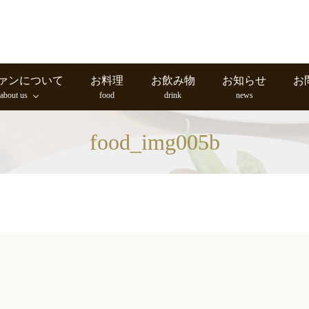
ァンについて
お料理
お飲み物
お知らせ
お
about us
food
drink
news
food_img005b